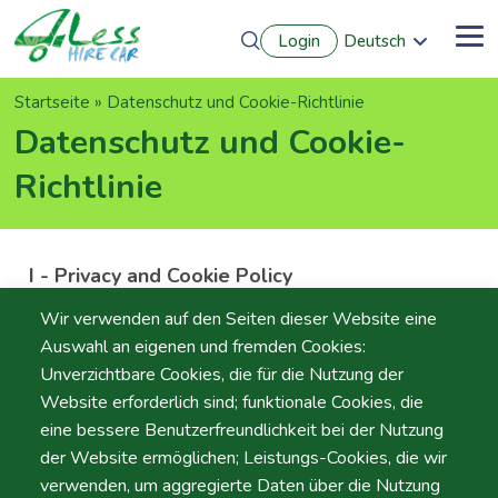
Direkt
Login
Deutsch
zum
Me
English
Inhalt
Português
Pfadnavigation
Startseite
Datenschutz und Cookie-Richtlinie
Français
Español
Datenschutz und Cookie-
Richtlinie
I - Privacy and Cookie Policy
A.Moita – Automóveis de Aluguer sem Condutor, LDA.
Wir verwenden auf den Seiten dieser Website eine
is committed to protecting the security and privacy of
Auswahl an eigenen und fremden Cookies:
those who access its
Unverzichtbare Cookies, die für die Nutzung der
website
https://www.hirecar4less.com/
. In this context,
Website erforderlich sind; funktionale Cookies, die
we have drafted this Privacy and Cookies Policy ("Policy")
eine bessere Benutzerfreundlichkeit bei der Nutzung
to affirm our commitment and respect for privacy rules
der Website ermöglichen; Leistungs-Cookies, die wir
and personal data protection.
verwenden, um aggregierte Daten über die Nutzung