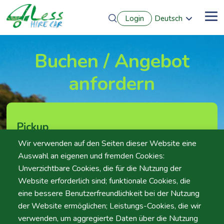
Direkt
Login
Deutsch
zum
Me
English
Inhalt
Português
Français
Buchen / Angebot
Español
anfordern
Pickup
Wir verwenden auf den Seiten dieser Website eine
Standort
Auswahl an eigenen und fremden Cookies:
Unverzichtbare Cookies, die für die Nutzung der
Website erforderlich sind; funktionale Cookies, die
eine bessere Benutzerfreundlichkeit bei der Nutzung
Tag
Zeit
der Website ermöglichen; Leistungs-Cookies, die wir
Datum
Zeit
verwenden, um aggregierte Daten über die Nutzung