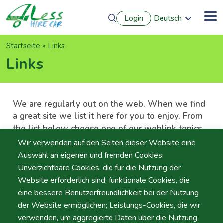
Direkt
Login
Deutsch
zum
Me
English
Inhalt
Português
Pfadnavigation
Startseite
Links
Français
Español
Links
We are regularly out on the web. When we find
a great site we list it here for you to enjoy. From
the list below choose one of our weblink topics,
then select a URL to visit.
Wir verwenden auf den Seiten dieser Website eine
Auswahl an eigenen und fremden Cookies:
Unverzichtbare Cookies, die für die Nutzung der
Website erforderlich sind; funktionale Cookies, die
eine bessere Benutzerfreundlichkeit bei der Nutzung
Cars Manufacturers
der Website ermöglichen; Leistungs-Cookies, die wir
verwenden, um aggregierte Daten über die Nutzung