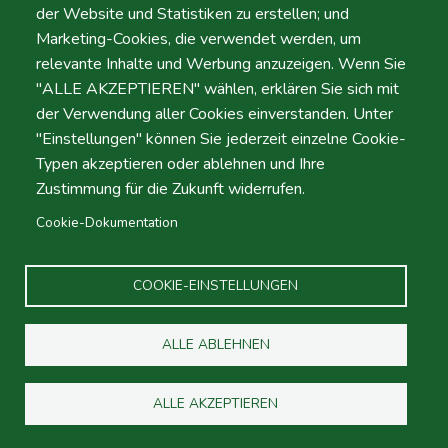
der Website und Statistiken zu erstellen; und
Our Car Sales Store
Marketing-Cookies, die verwendet werden, um
relevante Inhalte und Werbung anzuzeigen. Wenn Sie
"ALLE AKZEPTIEREN" wählen, erklären Sie sich mit
Outside Activities
der Verwendung aller Cookies einverstanden. Unter
"Einstellungen" können Sie jederzeit einzelne Cookie-
Typen akzeptieren oder ablehnen und Ihre
Zustimmung für die Zukunft widerrufen.
Travel Guides
Cookie-Dokumentation
Villas & Apartments
COOKIE-EINSTELLUNGEN
ALLE ABLEHNEN
ALLE AKZEPTIEREN