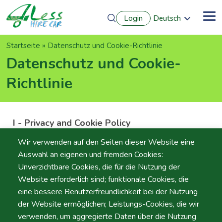
Direkt
Login
Deutsch
zum
Me
English
Inhalt
Português
Pfadnavigation
Startseite
Datenschutz und Cookie-Richtlinie
Français
Español
Datenschutz und Cookie-
Richtlinie
I - Privacy and Cookie Policy
A.Moita – Automóveis de Aluguer sem Condutor, LDA.
Wir verwenden auf den Seiten dieser Website eine
is committed to protecting the security and privacy of
Auswahl an eigenen und fremden Cookies:
those who access its
Unverzichtbare Cookies, die für die Nutzung der
website
https://www.hirecar4less.com/
. In this context,
Website erforderlich sind; funktionale Cookies, die
we have drafted this Privacy and Cookies Policy ("Policy")
eine bessere Benutzerfreundlichkeit bei der Nutzung
to affirm our commitment and respect for privacy rules
der Website ermöglichen; Leistungs-Cookies, die wir
and personal data protection.
verwenden, um aggregierte Daten über die Nutzung