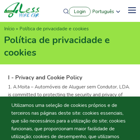
Passar
Login
Português
para
Me
English
o
Français
conteúdo
Navegação
Início
Política de privacidade e cookies
Español
principal
Deutsch
estrutural
Política de privacidade e
cookies
I - Privacy and Cookie Policy
A.Moita – Automóveis de Aluguer sem Condutor, LDA.
is committed to protecting the security and privacy of
those who access its
Utilizamos uma seleção de cookies próprios e de
website
https://www.hirecar4less.com/
. In this context,
terceiros nas páginas deste site: cookies essenciais,
we have drafted this Privacy and Cookies Policy ("Policy")
que são necessários para a utilização do site; cookies
to affirm our commitment and respect for privacy rules
funcionais, que proporcionam maior facilidade de
and personal data protection.
utilização; cookies de desempenho, que utilizamos