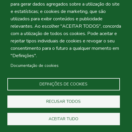
This Policy regulates the processing of personal data of
para gerar dados agregados sobre a utilização do site
website users ("Users") collected in the scope of their
e estatísticas; e cookies de marketing, que são
use by A.Moita – Automóveis de Aluguer sem Condutor,
utilizados para exibir conteúdos e publicidade
LDA.
relevantes. Ao escolher "ACEITAR TODOS", concorda
Providing personal data implies acknowledgment of
com a utilização de todos os cookies. Pode aceitar e
the policy described on this page.
rejeitar tipos individuais de cookies e revogar o seu
II - About Us
consentimento para o futuro a qualquer momento em
References in this Privacy Policy to “A.Moita –
"Definições".
Automóveis de Aluguer sem Condutor, LDA ", "we," or
Documentação de cookies
"our" mean A.Moita – Automóveis de Aluguer sem
Condutor, LDA
car rental company headquartered at
Avenida de Liberdade 15, 8150-101, São Brás de
DEFINIÇÕES DE COOKIES
Alportel, 501945997, hereinafter referred to as
"Company"). The Company determines the purposes and
RECUSAR TODOS
means of processing data, as described below, and is
considered the data controller under the General Data
ACEITAR TUDO
Protection Regulation and other applicable legislation on
personal data protection.